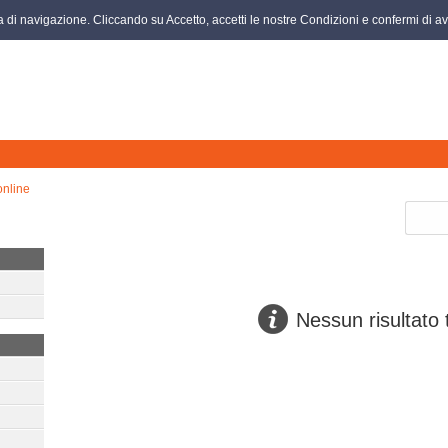
za di navigazione. Cliccando su Accetto, accetti le nostre Condizioni e confermi di ave
online
Nessun risultato 